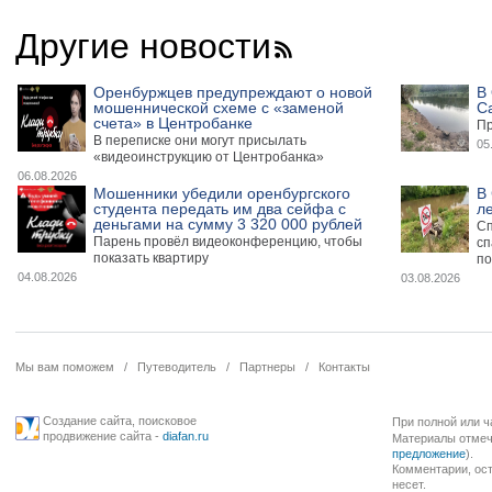
Другие новости
Оренбуржцев предупреждают о новой
В 
мошеннической схеме с «заменой
С
счета» в Центробанке
Пр
В переписке они могут присылать
05
«видеоинструкцию от Центробанка»
06.08.2026
Мошенники убедили оренбургского
В
студента передать им два сейфа с
л
деньгами на сумму 3 320 000 рублей
Сп
Парень провёл видеоконференцию, чтобы
сп
показать квартиру
по
04.08.2026
03.08.2026
Мы вам поможем
/
Путеводитель
/
Партнеры
/
Контакты
Создание сайта
,
поисковое
При полной или ч
продвижение сайта
-
diafan.ru
Материалы отмече
предложение
).
Комментарии, ост
несет.