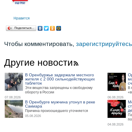
Нравится
Поделиться…
Чтобы комментировать,
зарегистрируйтесь
Другие новости
В Оренбуржье задержали местного
О
жителя с 2 000 сильнодействующих
м
таблеток
сч
Эти вещества запрещены к свободному
В 
обороту в России
«в
07.08.2026
06.08.2026
В Оренбурге мужчина утонул в реке
М
Сакмара
ст
де
Причина произошедшего уточняется
Па
05.08.2026
по
04.08.2026