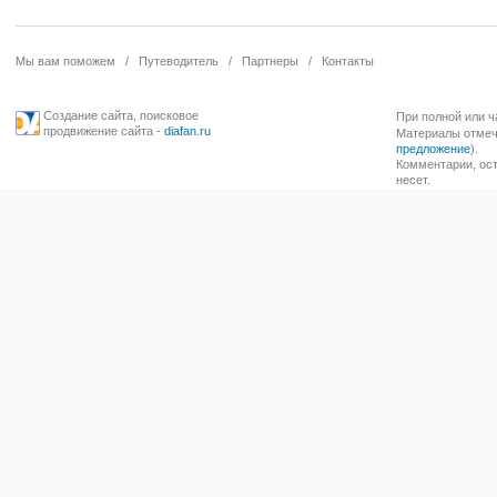
Мы вам поможем
/
Путеводитель
/
Партнеры
/
Контакты
Создание сайта
,
поисковое
При полной или ч
продвижение сайта
-
diafan.ru
Материалы отмече
предложение
).
Комментарии, ост
несет.