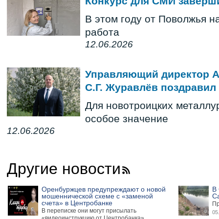
Конкурс для СМИ заверш
В этом году от Поволжья н
работа
12.06.2026
Управляющий директор А
С.Г. Журавлёв поздравил
Для новотроицких металлур
особое значение
12.06.2026
Другие новости
Оренбуржцев предупреждают о новой
В 
мошеннической схеме с «заменой
С
счета» в Центробанке
Пр
В переписке они могут присылать
05
«видеоинструкцию от Центробанка»