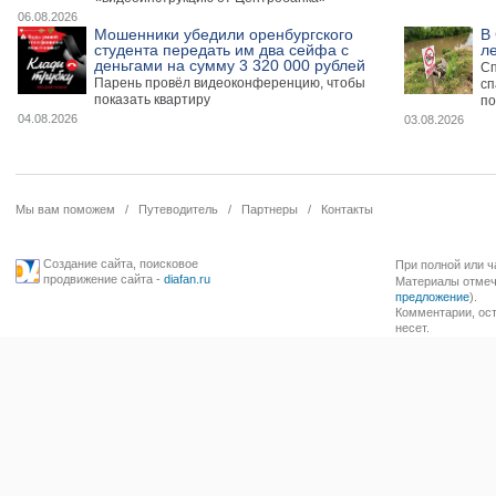
06.08.2026
Мошенники убедили оренбургского
В
студента передать им два сейфа с
л
деньгами на сумму 3 320 000 рублей
Сп
Парень провёл видеоконференцию, чтобы
сп
показать квартиру
по
04.08.2026
03.08.2026
Мы вам поможем
/
Путеводитель
/
Партнеры
/
Контакты
Создание сайта
,
поисковое
При полной или ч
продвижение сайта
-
diafan.ru
Материалы отмече
предложение
).
Комментарии, ост
несет.