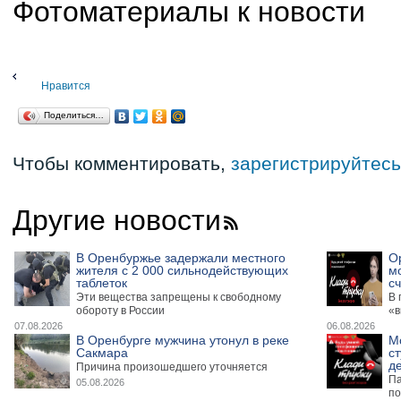
Фотоматериалы к новости
Нравится
Поделиться…
Чтобы комментировать,
зарегистрируйтесь
Другие новости
В Оренбуржье задержали местного
О
жителя с 2 000 сильнодействующих
м
таблеток
сч
Эти вещества запрещены к свободному
В 
обороту в России
«в
07.08.2026
06.08.2026
В Оренбурге мужчина утонул в реке
М
Сакмара
ст
де
Причина произошедшего уточняется
Па
05.08.2026
по