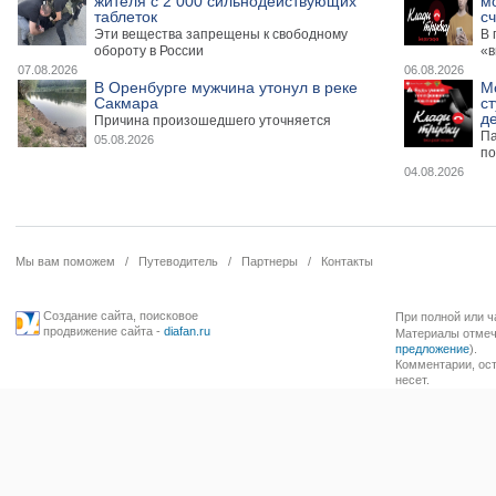
жителя с 2 000 сильнодействующих
м
таблеток
сч
Эти вещества запрещены к свободному
В 
обороту в России
«в
07.08.2026
06.08.2026
В Оренбурге мужчина утонул в реке
М
Сакмара
ст
де
Причина произошедшего уточняется
Па
05.08.2026
по
04.08.2026
Мы вам поможем
/
Путеводитель
/
Партнеры
/
Контакты
Создание сайта
,
поисковое
При полной или ч
продвижение сайта
-
diafan.ru
Материалы отмече
предложение
).
Комментарии, ост
несет.