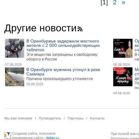
[1]
2
»
Другие новости
В Оренбуржье задержали местного
О
жителя с 2 000 сильнодействующих
м
таблеток
сч
Эти вещества запрещены к свободному
В 
обороту в России
«в
07.08.2026
06.08.2026
В Оренбурге мужчина утонул в реке
М
Сакмара
ст
де
Причина произошедшего уточняется
Па
05.08.2026
по
04.08.2026
Мы вам поможем
/
Путеводитель
/
Партнеры
/
Контакты
Создание сайта
,
поисковое
При полной или ч
продвижение сайта
-
diafan.ru
Материалы отмече