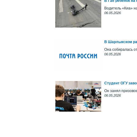
В Гае ребёнок на
Водитель «Киа» н
06.05.2026
В Шарлыкском рай
Она собиралась о
06.05.2026
Студент ОГУ заво
Он занял призово
06.05.2026