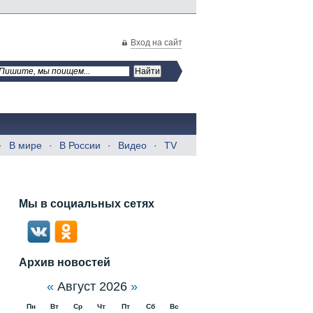
Вход на сайт
В мире
В России
Видео
TV
Мы в социальных сетях
Архив новостей
«
Август 2026
»
Пн
Вт
Ср
Чт
Пт
Сб
Вс