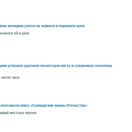
оне женщина упала на зеркало и поранила шею
онзился ей в шею
ики успешно удалили гигантскую кисту и сохранили селезёнку
 около часа
езентовали книгу «Сакмарские воины Отечества»
рафий местных героев