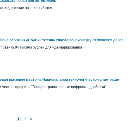
 самокате попал под автомобиль
ачал движение на зеленый свет
оне работник «Почты России» спасла пенсионерку от хищения денег
тправить 84 тысячи рублей для «декларирования»
евал призовое место на Национальной технологической олимпиаде
е место в профиле "Геопространственные цифровые двойники"
[1]
2
»